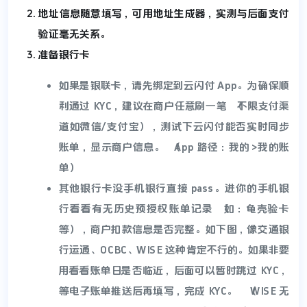
地址信息随意填写，可用地址生成器，实测与后面支付
验证毫无关系。
准备银行卡
如果是银联卡，请先绑定到云闪付 App。为确保顺
利通过 KYC，建议在商户任意刷一笔（不限支付渠
道如微信/支付宝），测试下云闪付能否实时同步
账单，显示商户信息。（App 路径：我的>我的账
单）
其他银行卡没手机银行直接 pass。进你的手机银
行看看有无历史预授权账单记录（如：龟壳验卡
等），商户扣款信息是否完整。如下图，像交通银
行运通、OCBC、WISE 这种肯定不行的。如果非要
用看看账单日是否临近，后面可以暂时跳过 KYC，
等电子账单推送后再填写，完成 KYC。 （WISE 无