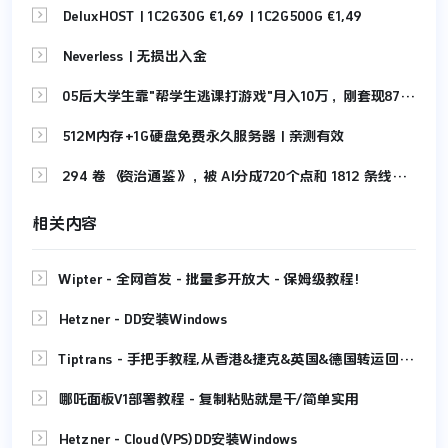

DeluxHOST | 1C2G30G €1,69 | 1C2G500G €1,49

Neverless | 无损出入金

05后大学生靠"帮学生逃课打游戏"月入10万，刚套现87万！

512M内存+1G硬盘免费永久服务器 | 亲测有效

294 卷《资治通鉴》，被 AI分成720个点和 1812 条线，拆解成可视化网站，让你快速读懂
相关内容

Wipter - 全网首发 - 批量多开放大 - 保姆级教程!

Hetzner - DD安装Windows

Tiptrans - 手把手教程,从香港&捷克&英国&德国转运回中国大陆,免费地址

哪吒面板V1部署教程 - 复制粘贴就是干/简单实用

Hetzner - Cloud(VPS)DD安装Windows