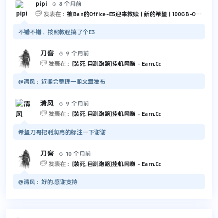
pipi
8 个月前


发表在：
被Ban的Office-E5迎来救赎 | 新的希望 | 100GB-Outlook 和 5TB-OneDrive
不错不错，按照教程搞了个E3
刀客
9 个月前


发表在：
[装死,目测跑路]挂机网赚 - Earn.Cc
@清风：近期会整理一期文章发布
清风
9 个月前


发表在：
[装死,目测跑路]挂机网赚 - Earn.Cc
希望刀哥把利润高的标注一下谢谢
刀客
10 个月前


发表在：
[装死,目测跑路]挂机网赚 - Earn.Cc
@清风：好的.感谢支持