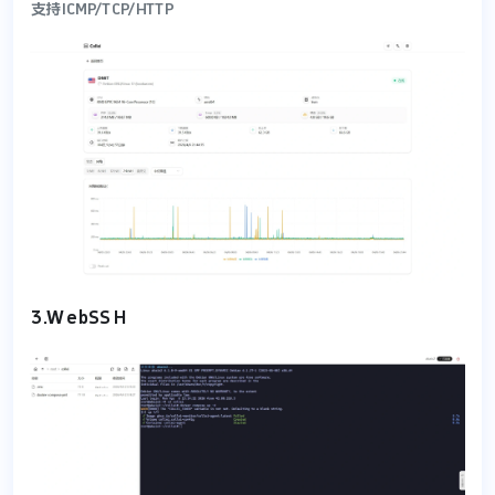
支持ICMP/TCP/HTTP
3.WebSSH