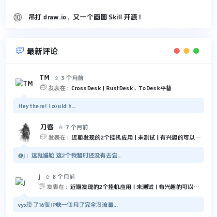
吊打 draw.io，又一个画图 Skill 开源！

最新评论
TM
3 个月前


发表在：
CrossDesk | RustDesk、ToDesk平替
Hey there! I c᧐uld h...
刀客
7 个月前


发表在：
近期发现的2个挂机应用 | 未测试 | 有兴趣的可以尝试一下
@j：这就尴尬 这2个我暂时还没有去尝...
j
8 个月前


发表在：
近期发现的2个挂机应用 | 未测试 | 有兴趣的可以尝试一下
vyx掛了16個IP快一個月了完全沒流量...