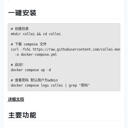
一键安装
# 创建目录

mkdir collei && cd collei

# 下载 compose 文件

curl -fsSL https://raw.githubusercontent.com/collei-monitor
  -o docker-compose.yml

# 启动！

docker compose up -d

# 查看密码 默认用户为admin

docker compose logs collei | grep "密码"
详细文档
主要功能