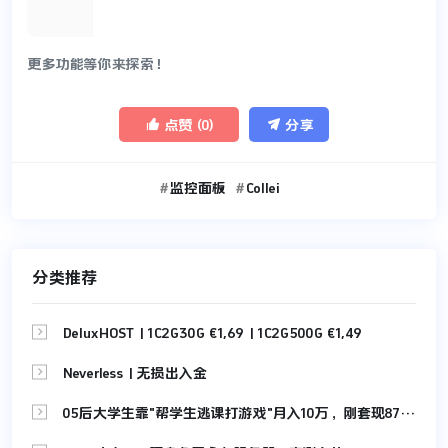
更多功能等你来探索！


点赞 (
0
)
分享
监控面板
Collei
分类推荐

DeluxHOST | 1C2G30G €1,69 | 1C2G500G €1,49

Neverless | 无损出入金

05后大学生靠"帮学生逃课打游戏"月入10万，刚套现87万！