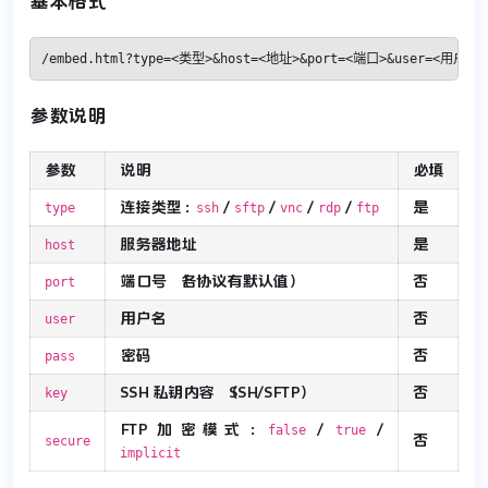
基本格式
/embed.html?type=<类型>&host=<地址>&port=<端口>&user=<用户名
参数说明
参数
说明
必填
连接类型：
/
/
/
/
是
type
ssh
sftp
vnc
rdp
ftp
服务器地址
是
host
端口号（各协议有默认值）
否
port
用户名
否
user
密码
否
pass
SSH 私钥内容（SSH/SFTP）
否
key
FTP 加密模式：
/
/
false
true
否
secure
implicit