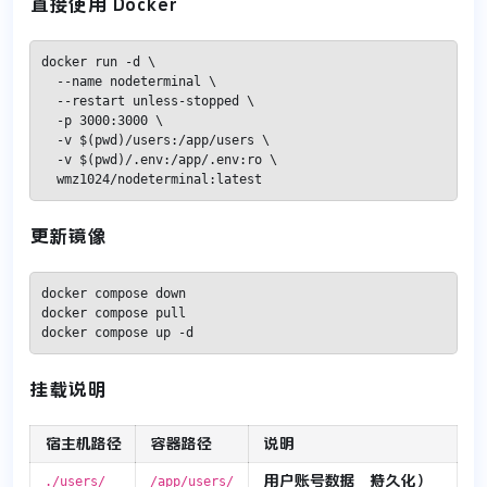
直接使用 Docker
docker run -d \

  --name nodeterminal \

  --restart unless-stopped \

  -p 3000:3000 \

  -v $(pwd)/users:/app/users \

  -v $(pwd)/.env:/app/.env:ro \

  wmz1024/nodeterminal:latest
更新镜像
docker compose down

docker compose pull

docker compose up -d
挂载说明
宿主机路径
容器路径
说明
用户账号数据（持久化）
./users/
/app/users/