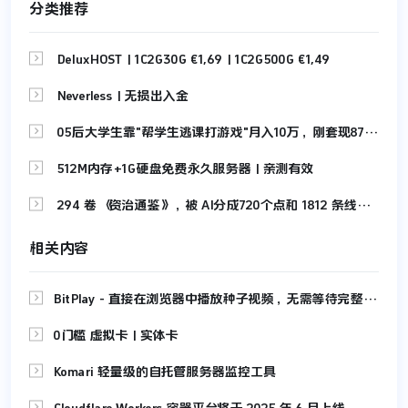
分类推荐

DeluxHOST | 1C2G30G €1,69 | 1C2G500G €1,49

Neverless | 无损出入金

05后大学生靠"帮学生逃课打游戏"月入10万，刚套现87万！

512M内存+1G硬盘免费永久服务器 | 亲测有效

294 卷《资治通鉴》，被 AI分成720个点和 1812 条线，拆解成可视化网站，让你快速读懂
相关内容

BitPlay - 直接在浏览器中播放种子视频，无需等待完整下载

0门槛 虚拟卡 | 实体卡

Komari 轻量级的自托管服务器监控工具
