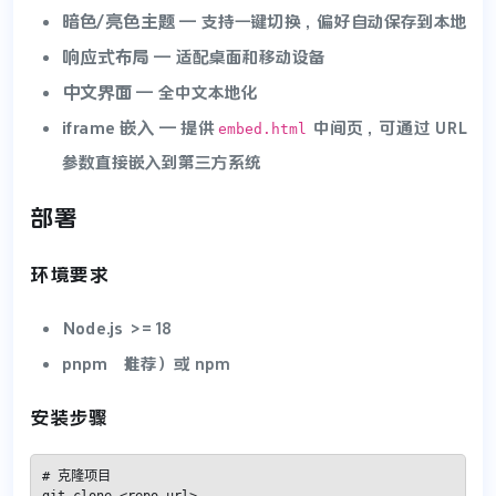
暗色/亮色主题
— 支持一键切换，偏好自动保存到本地
响应式布局
— 适配桌面和移动设备
中文界面
— 全中文本地化
iframe 嵌入
— 提供
中间页，可通过 URL
embed.html
参数直接嵌入到第三方系统
部署
环境要求
Node.js
>= 18
pnpm
​（推荐）或 npm
安装步骤
# 克隆项目
