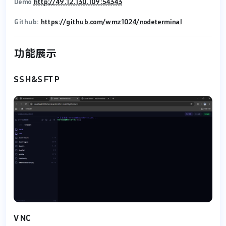
Demo
http://49.12.130.109:54343
Github:
https://github.com/wmz1024/nodeterminal
功能展示
SSH&SFTP
VNC