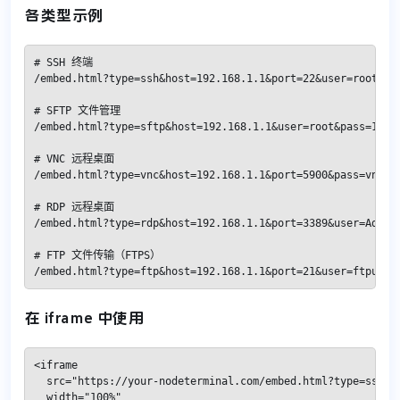
各类型示例
# SSH 终端

/embed.html?type=ssh&host=192.168.1.1&port=22&user=root&pas
# SFTP 文件管理

/embed.html?type=sftp&host=192.168.1.1&user=root&pass=12345
# VNC 远程桌面

/embed.html?type=vnc&host=192.168.1.1&port=5900&pass=vncpas
# RDP 远程桌面

/embed.html?type=rdp&host=192.168.1.1&port=3389&user=Admini
# FTP 文件传输（FTPS）

/embed.html?type=ftp&host=192.168.1.1&port=21&user=ftpuser
在 iframe 中使用
<iframe

  src="https://your-nodeterminal.com/embed.html?type=ssh&ho
  width="100%"
