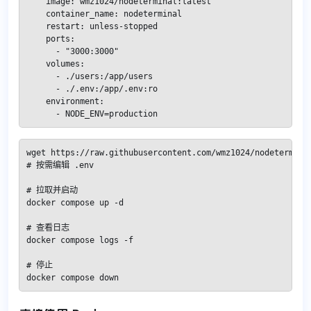
    image: wmz1024/nodeterminal:latest

    container_name: nodeterminal

    restart: unless-stopped

    ports:

      - "3000:3000"

    volumes:

      - ./users:/app/users

      - ./.env:/app/.env:ro

    environment:

      - NODE_ENV=production
wget https://raw.githubusercontent.com/wmz1024/nodeterminal
# 按需编辑 .env

# 拉取并启动

docker compose up -d

# 查看日志

docker compose logs -f

# 停止

docker compose down