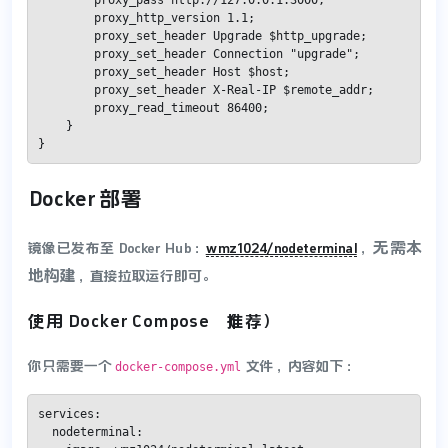
        proxy_pass http://127.0.0.1:3000;

        proxy_http_version 1.1;

        proxy_set_header Upgrade $http_upgrade;

        proxy_set_header Connection "upgrade";

        proxy_set_header Host $host;

        proxy_set_header X-Real-IP $remote_addr;

        proxy_read_timeout 86400;

    }

}
Docker 部署
无需本
镜像已发布至 Docker Hub：
wmz1024/nodeterminal
，​
地构建
​，直接拉取运行即可。
使用 Docker Compose（推荐）
你只需要一个
文件，内容如下：
docker-compose.yml
services:

  nodeterminal:
