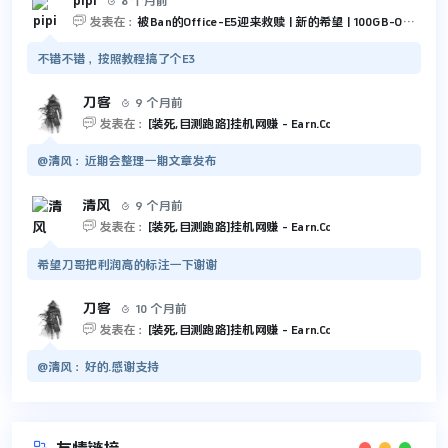
pipi
8 个月前


发表在：
被Ban的Office-E5迎来救赎 | 新的希望 | 100GB-Outlook 和 5TB-OneDrive
不错不错，按照教程搞了个E3
刀客
9 个月前


发表在：
[装死,目测跑路]挂机网赚 - Earn.Cc
@清风：近期会整理一期文章发布
清风
9 个月前


发表在：
[装死,目测跑路]挂机网赚 - Earn.Cc
希望刀哥把利润高的标注一下谢谢
刀客
10 个月前


发表在：
[装死,目测跑路]挂机网赚 - Earn.Cc
@清风：好的.感谢支持
