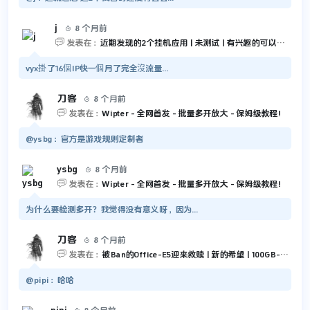
j
8 个月前


发表在：
近期发现的2个挂机应用 | 未测试 | 有兴趣的可以尝试一下
vyx掛了16個IP快一個月了完全沒流量...
刀客
8 个月前


发表在：
Wipter - 全网首发 - 批量多开放大 - 保姆级教程!
@ysbg：官方是游戏规则定制者
ysbg
8 个月前


发表在：
Wipter - 全网首发 - 批量多开放大 - 保姆级教程!
为什么要检测多开？我觉得没有意义呀，因为...
刀客
8 个月前


发表在：
被Ban的Office-E5迎来救赎 | 新的希望 | 100GB-Outlook 和 5TB-OneDrive
@pipi：哈哈