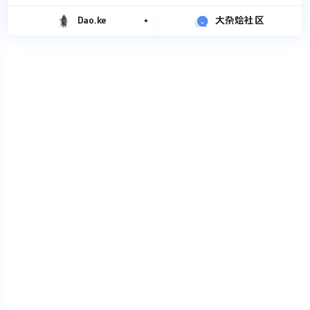
Dao.ke
大杂烩社区