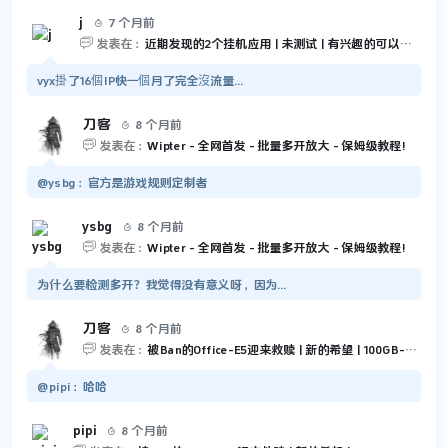
j
7 个月前


发表在：
近期发现的2个挂机应用 | 未测试 | 有兴趣的可以尝试一下
vyx掛了16個IP快一個月了完全沒流量...
刀客
8 个月前


发表在：
Wipter - 全网首发 - 批量多开放大 - 保姆级教程!
@ysbg：官方是游戏规则定制者
ysbg
8 个月前


发表在：
Wipter - 全网首发 - 批量多开放大 - 保姆级教程!
为什么要检测多开？我觉得没有意义呀，因为...
刀客
8 个月前


发表在：
被Ban的Office-E5迎来救赎 | 新的希望 | 100GB-Outlook 和 5TB-OneDrive
@pipi：哈哈
pipi
8 个月前
