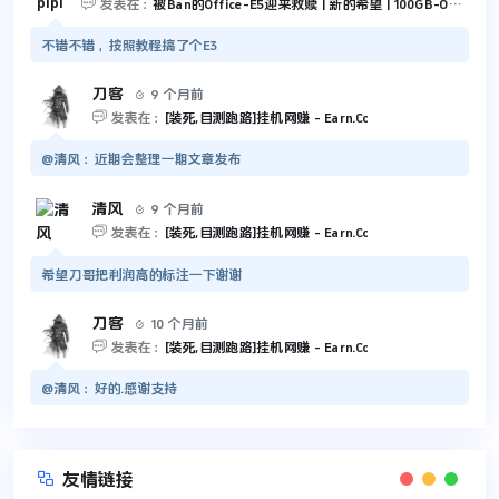

发表在：
被Ban的Office-E5迎来救赎 | 新的希望 | 100GB-Outlook 和 5TB-OneDrive
不错不错，按照教程搞了个E3
刀客
9 个月前


发表在：
[装死,目测跑路]挂机网赚 - Earn.Cc
@清风：近期会整理一期文章发布
清风
9 个月前


发表在：
[装死,目测跑路]挂机网赚 - Earn.Cc
希望刀哥把利润高的标注一下谢谢
刀客
10 个月前


发表在：
[装死,目测跑路]挂机网赚 - Earn.Cc
@清风：好的.感谢支持

友情链接