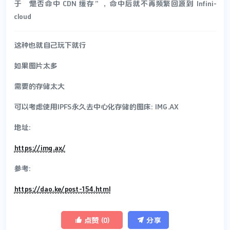
于“是否命中 CDN 缓存”，命中后就不再频繁回源到 Infini-
cloud
这种也就自己玩下就行
如果图片太多
需要的存储太大
可以考虑使用IPFS永久去中心化存储的图床: IMG.AX
地址:
https://img.ax/
参考:
https://dao.ke/post-154.html


点赞 (
0
)
分享