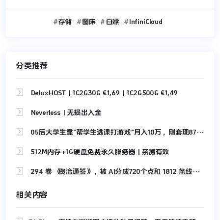
存储
图床
白嫖
InfiniCloud
分类推荐

DeluxHOST | 1C2G30G €1,69 | 1C2G500G €1,49

Neverless | 无损出入金

05后大学生靠"帮学生逃课打游戏"月入10万，刚套现87万！

512M内存+1G硬盘免费永久服务器 | 亲测有效

294 卷《资治通鉴》，被 AI分成720个点和 1812 条线，拆解成可视化网站，让你快速读懂
相关内容