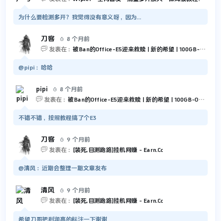
为什么要检测多开？我觉得没有意义呀，因为...
刀客
8 个月前


发表在：
被Ban的Office-E5迎来救赎 | 新的希望 | 100GB-Outlook 和 5TB-OneDrive
@pipi：哈哈
pipi
8 个月前


发表在：
被Ban的Office-E5迎来救赎 | 新的希望 | 100GB-Outlook 和 5TB-OneDrive
不错不错，按照教程搞了个E3
刀客
9 个月前


发表在：
[装死,目测跑路]挂机网赚 - Earn.Cc
@清风：近期会整理一期文章发布
清风
9 个月前


发表在：
[装死,目测跑路]挂机网赚 - Earn.Cc
希望刀哥把利润高的标注一下谢谢