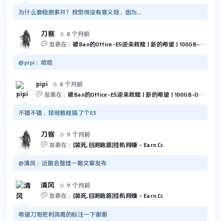
为什么要检测多开？我觉得没有意义呀，因为...
刀客
8 个月前


发表在：
被Ban的Office-E5迎来救赎 | 新的希望 | 100GB-Outlook 和 5TB-OneDrive
@pipi：哈哈
pipi
8 个月前


发表在：
被Ban的Office-E5迎来救赎 | 新的希望 | 100GB-Outlook 和 5TB-OneDrive
不错不错，按照教程搞了个E3
刀客
9 个月前


发表在：
[装死,目测跑路]挂机网赚 - Earn.Cc
@清风：近期会整理一期文章发布
清风
9 个月前


发表在：
[装死,目测跑路]挂机网赚 - Earn.Cc
希望刀哥把利润高的标注一下谢谢