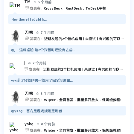
TM
3 个月前


发表在：
CrossDesk | RustDesk、ToDesk平替
Hey there! I c᧐uld h...
刀客
7 个月前


发表在：
近期发现的2个挂机应用 | 未测试 | 有兴趣的可以尝试一下
@j：这就尴尬 这2个我暂时还没有去尝...
j
7 个月前


发表在：
近期发现的2个挂机应用 | 未测试 | 有兴趣的可以尝试一下
vyx掛了16個IP快一個月了完全沒流量...
刀客
8 个月前


发表在：
Wipter - 全网首发 - 批量多开放大 - 保姆级教程!
@ysbg：官方是游戏规则定制者
ysbg
8 个月前


发表在：
Wipter - 全网首发 - 批量多开放大 - 保姆级教程!