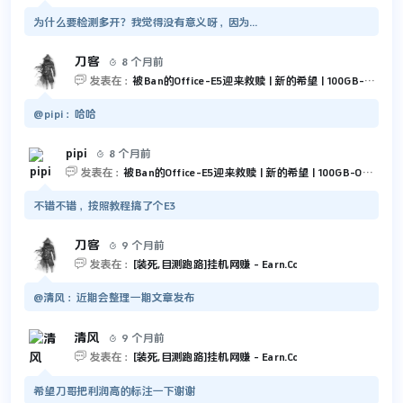
为什么要检测多开？我觉得没有意义呀，因为...
刀客
8 个月前


发表在：
被Ban的Office-E5迎来救赎 | 新的希望 | 100GB-Outlook 和 5TB-OneDrive
@pipi：哈哈
pipi
8 个月前


发表在：
被Ban的Office-E5迎来救赎 | 新的希望 | 100GB-Outlook 和 5TB-OneDrive
不错不错，按照教程搞了个E3
刀客
9 个月前


发表在：
[装死,目测跑路]挂机网赚 - Earn.Cc
@清风：近期会整理一期文章发布
清风
9 个月前


发表在：
[装死,目测跑路]挂机网赚 - Earn.Cc
希望刀哥把利润高的标注一下谢谢