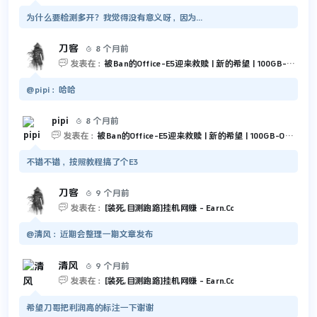
为什么要检测多开？我觉得没有意义呀，因为...
刀客
8 个月前


发表在：
被Ban的Office-E5迎来救赎 | 新的希望 | 100GB-Outlook 和 5TB-OneDrive
@pipi：哈哈
pipi
8 个月前


发表在：
被Ban的Office-E5迎来救赎 | 新的希望 | 100GB-Outlook 和 5TB-OneDrive
不错不错，按照教程搞了个E3
刀客
9 个月前


发表在：
[装死,目测跑路]挂机网赚 - Earn.Cc
@清风：近期会整理一期文章发布
清风
9 个月前


发表在：
[装死,目测跑路]挂机网赚 - Earn.Cc
希望刀哥把利润高的标注一下谢谢