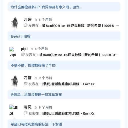
为什么要检测多开？我觉得没有意义呀，因为...
刀客
8 个月前


发表在：
被Ban的Office-E5迎来救赎 | 新的希望 | 100GB-Outlook 和 5TB-OneDrive
@pipi：哈哈
pipi
8 个月前


发表在：
被Ban的Office-E5迎来救赎 | 新的希望 | 100GB-Outlook 和 5TB-OneDrive
不错不错，按照教程搞了个E3
刀客
9 个月前


发表在：
[装死,目测跑路]挂机网赚 - Earn.Cc
@清风：近期会整理一期文章发布
清风
9 个月前


发表在：
[装死,目测跑路]挂机网赚 - Earn.Cc
希望刀哥把利润高的标注一下谢谢