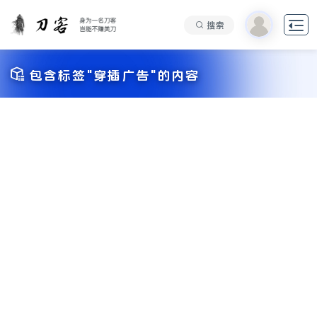

搜索

包含标签"穿插广告"的内容