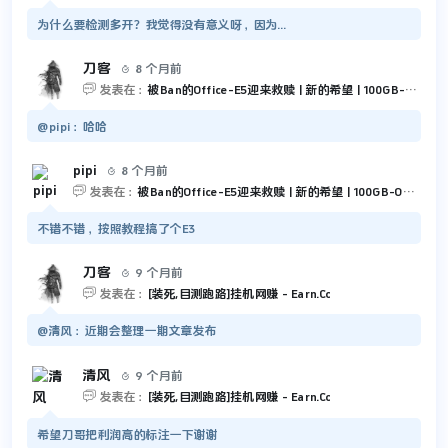
为什么要检测多开？我觉得没有意义呀，因为...
刀客
8 个月前


发表在：
被Ban的Office-E5迎来救赎 | 新的希望 | 100GB-Outlook 和 5TB-OneDrive
@pipi：哈哈
pipi
8 个月前


发表在：
被Ban的Office-E5迎来救赎 | 新的希望 | 100GB-Outlook 和 5TB-OneDrive
不错不错，按照教程搞了个E3
刀客
9 个月前


发表在：
[装死,目测跑路]挂机网赚 - Earn.Cc
@清风：近期会整理一期文章发布
清风
9 个月前


发表在：
[装死,目测跑路]挂机网赚 - Earn.Cc
希望刀哥把利润高的标注一下谢谢