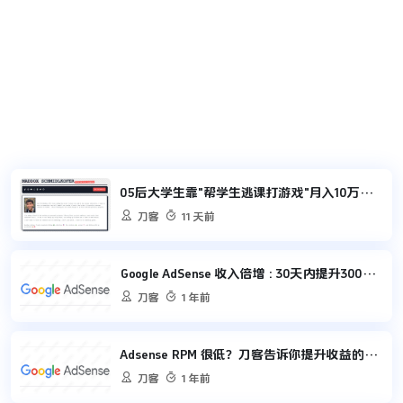
05后大学生靠"帮学生逃课打游戏"月入10万，刚套现87万！


刀客
11 天前
Google AdSense 收入倍增 : 30天内提升300%的实操指南


刀客
1 年前
Adsense RPM 很低？刀客告诉你提升收益的关键因素


刀客
1 年前