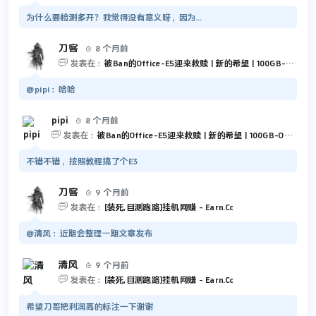
为什么要检测多开？我觉得没有意义呀，因为...
刀客
8 个月前


发表在：
被Ban的Office-E5迎来救赎 | 新的希望 | 100GB-Outlook 和 5TB-OneDrive
@pipi：哈哈
pipi
8 个月前


发表在：
被Ban的Office-E5迎来救赎 | 新的希望 | 100GB-Outlook 和 5TB-OneDrive
不错不错，按照教程搞了个E3
刀客
9 个月前


发表在：
[装死,目测跑路]挂机网赚 - Earn.Cc
@清风：近期会整理一期文章发布
清风
9 个月前


发表在：
[装死,目测跑路]挂机网赚 - Earn.Cc
希望刀哥把利润高的标注一下谢谢